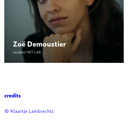
Zoë Demoustier
resident HET LAB
credits
© Klaartje Lambrechts