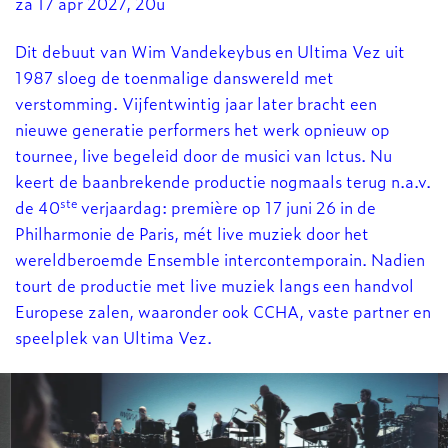
za 17 apr 2027, 20u
Dit debuut van Wim Vandekeybus en Ultima Vez uit
1987 sloeg de toenmalige danswereld met
verstomming. Vijfentwintig jaar later bracht een
nieuwe generatie performers het werk opnieuw op
tournee, live begeleid door de musici van Ictus. Nu
keert de baanbrekende productie nogmaals terug n.a.v.
ste
de 40
verjaardag: première op 17 juni 26 in de
Philharmonie de Paris, mét live muziek door het
Inzoomen
wereldberoemde Ensemble intercontemporain. Nadien
tourt de productie met live muziek langs een handvol
Europese zalen, waaronder ook CCHA, vaste partner en
speelplek van Ultima Vez.
Overslaan