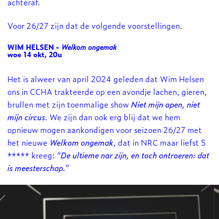
achteraf.
Voor 26/27 zijn dat de volgende voorstellingen.
WIM HELSEN -
Welkom ongemak
woe 14 okt, 20u
Het is alweer van april 2024 geleden dat Wim Helsen
ons in CCHA trakteerde op een avondje lachen, gieren,
brullen met zijn toenmalige show
Niet mijn apen, niet
mijn circus
. We zijn dan ook erg blij dat we hem
opnieuw mogen aankondigen voor seizoen 26/27 met
het nieuwe
Welkom ongemak
, dat in NRC maar liefst 5
***** kreeg: “
De ultieme nar zijn, en toch ontroeren: dat
is meesterschap.
”
n
Inzoomen
Overslaan