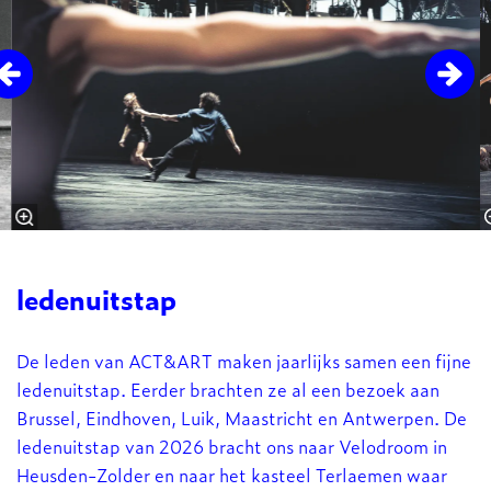
ledenuitstap
De leden van ACT&ART maken jaarlijks samen een fijne
ledenuitstap. Eerder brachten ze al een bezoek aan
Brussel, Eindhoven, Luik, Maastricht en Antwerpen. De
ledenuitstap van 2026 bracht ons naar Velodroom in
Heusden-Zolder en naar het kasteel Terlaemen waar