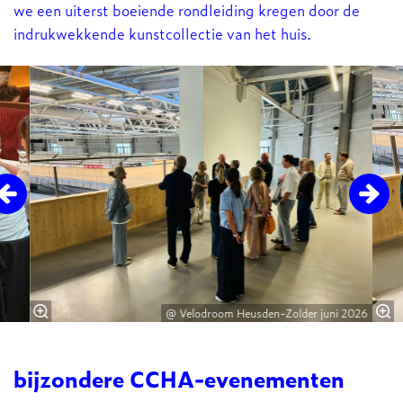
we een uiterst boeiende rondleiding kregen door de
indrukwekkende kunstcollectie van het huis.
Overslaan
@ Velodroom Heusden-Zolder juni 2026
bijzondere CCHA-evenementen