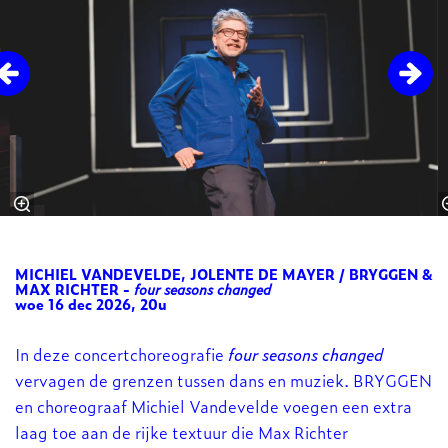
MICHIEL VANDEVELDE, JOLENTE DE MAYER / BRYGGEN &
MAX RICHTER -
four seasons changed
woe 16 dec 2026, 20u
In deze concertchoreografie
four seasons changed
vervagen de grenzen tussen dans en muziek. BRYGGEN
en choreograaf Michiel Vandevelde voegen een extra
laag toe aan de rijke textuur die Max Richter