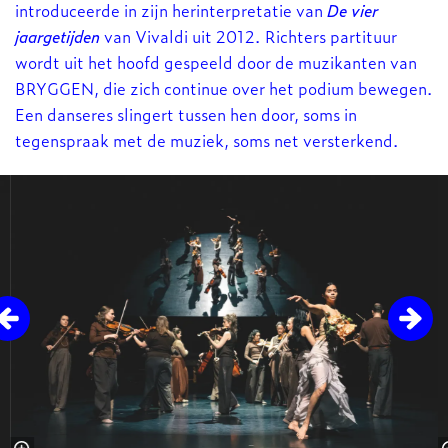
introduceerde in zijn herinterpretatie van
De vier
jaargetijden
van Vivaldi uit 2012. Richters partituur
wordt uit het hoofd gespeeld door de muzikanten van
BRYGGEN, die zich continue over het podium bewegen.
Een danseres slingert tussen hen door, soms in
tegenspraak met de muziek, soms net versterkend.
Overslaan
Inzoomen