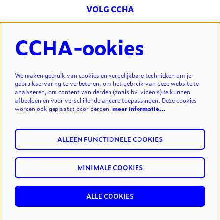
VOLG CCHA
CCHA-ookies
NIEUWSBRIEF
We maken gebruik van cookies en vergelijkbare technieken om je
gebruikservaring te verbeteren, om het gebruik van deze website te
analyseren, om content van derden (zoals bv. video’s) te kunnen
INSCHRIJVEN
afbeelden en voor verschillende andere toepassingen. Deze cookies
worden ook geplaatst door derden.
meer informatie…
ALLEEN FUNCTIONELE COOKIES
MINIMALE COOKIES
© cultuurcentrum Hasselt vzw.
privacy & disclaimer
reset
ALLE COOKIES
cookies