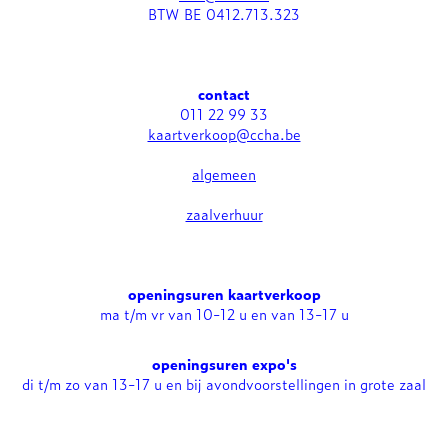
BTW BE 0412.713.323
contact
011 22 99 33
kaartverkoop@ccha.be
algemeen
zaalverhuur
openingsuren kaartverkoop
ma t/m vr van 10-12 u en van 13-17 u
openingsuren expo's
di t/m zo van 13-17 u en bij avondvoorstellingen in grote zaal