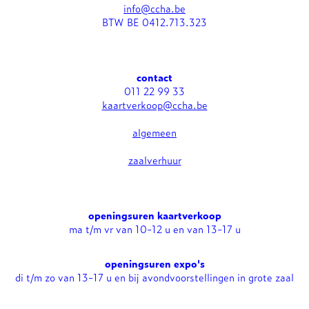
info@ccha.be
BTW BE 0412.713.323
contact
011 22 99 33
kaartverkoop@ccha.be
algemeen
zaalverhuur
openingsuren kaartverkoop
ma t/m vr van 10-12 u en van 13-17 u
openingsuren expo's
di t/m zo van 13-17 u en bij avondvoorstellingen in grote zaal