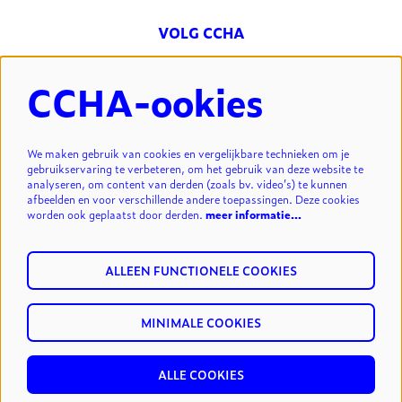
VOLG CCHA
CCHA-ookies
NIEUWSBRIEF
We maken gebruik van cookies en vergelijkbare technieken om je
gebruikservaring te verbeteren, om het gebruik van deze website te
analyseren, om content van derden (zoals bv. video’s) te kunnen
INSCHRIJVEN
afbeelden en voor verschillende andere toepassingen. Deze cookies
worden ook geplaatst door derden.
meer informatie…
ALLEEN FUNCTIONELE COOKIES
MINIMALE COOKIES
© cultuurcentrum Hasselt vzw.
privacy & disclaimer
reset
ALLE COOKIES
cookies