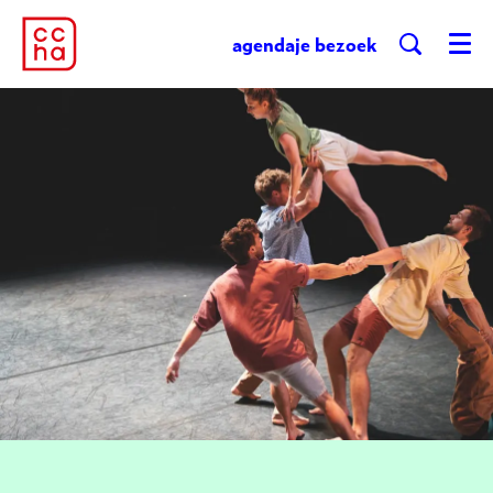
agenda
je bezoek
Menu