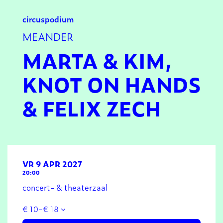
circus
podium
MEANDER
MARTA & KIM,
KNOT ON HANDS
& FELIX ZECH
VR 9 APR 2027
20:00
concert- & theaterzaal
€ 10–€ 18