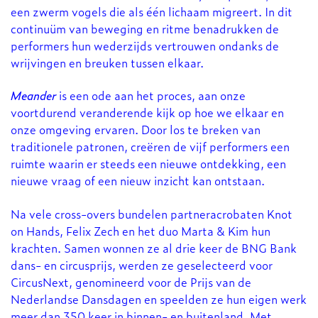
een zwerm vogels die als één lichaam migreert. In dit
continuüm van beweging en ritme benadrukken de
performers hun wederzijds vertrouwen ondanks de
wrijvingen en breuken tussen elkaar.
Meander
is een ode aan het proces, aan onze
voortdurend veranderende kijk op hoe we elkaar en
onze omgeving ervaren. Door los te breken van
traditionele patronen, creëren de vijf performers een
ruimte waarin er steeds een nieuwe ontdekking, een
nieuwe vraag of een nieuw inzicht kan ontstaan.
Na vele cross-overs bundelen partneracrobaten Knot
on Hands, Felix Zech en het duo Marta & Kim hun
krachten. Samen wonnen ze al drie keer de BNG Bank
dans- en circusprijs, werden ze geselecteerd voor
CircusNext, genomineerd voor de Prijs van de
Nederlandse Dansdagen en speelden ze hun eigen werk
meer dan 350 keer in binnen- en buitenland. Met