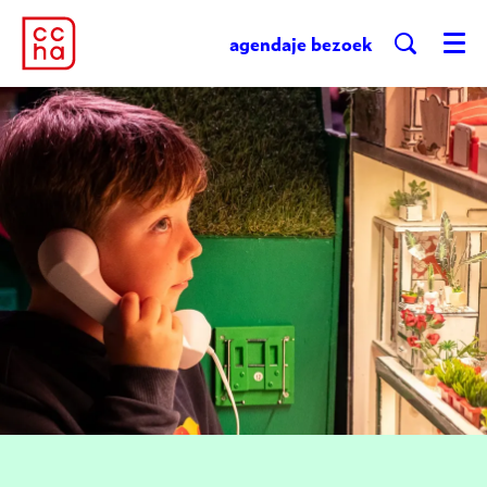
agenda
je bezoek
Menu