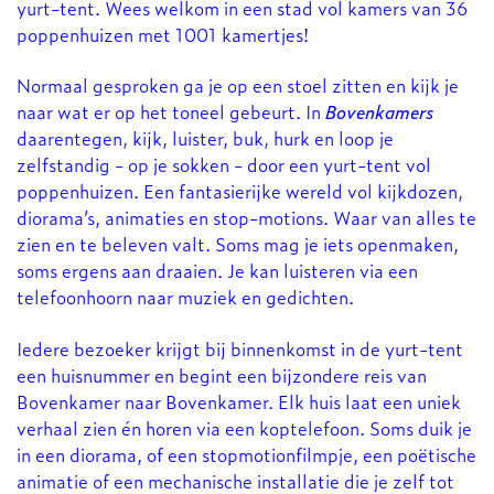
yurt-tent. Wees welkom in een stad vol kamers van 36
poppenhuizen met 1001 kamertjes!
Normaal gesproken ga je op een stoel zitten en kijk je
naar wat er op het toneel gebeurt. In
Bovenkamers
daarentegen, kijk, luister, buk, hurk en loop je
zelfstandig - op je sokken - door een yurt-tent vol
poppenhuizen. Een fantasierijke wereld vol kijkdozen,
diorama’s, animaties en stop-motions. Waar van alles te
zien en te beleven valt. Soms mag je iets openmaken,
soms ergens aan draaien. Je kan luisteren via een
telefoonhoorn naar muziek en gedichten.
Iedere bezoeker krijgt bij binnenkomst in de yurt-tent
een huisnummer en begint een bijzondere reis van
Bovenkamer naar Bovenkamer. Elk huis laat een uniek
verhaal zien én horen via een koptelefoon. Soms duik je
in een diorama, of een stopmotionfilmpje, een poëtische
animatie of een mechanische installatie die je zelf tot