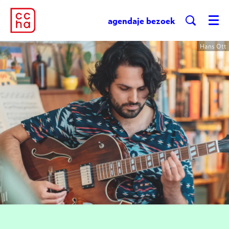
agenda
je bezoek
Menu
Hans Ott