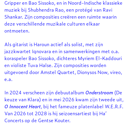
Gripper en Bao Sissoko, en in Noord-Indische klassieke
muziek bij Shubhendra Rao, een protégé van Ravi
Shankar. Zijn composities creëren een ruimte waarin
deze verschillende muzikale culturen elkaar
ontmoeten.
Als gitarist is Haroun actief als solist, met zijn
jazzkwartet Iqnovara en in samenwerkingen met o.a.
koraspeler Bao Sissoko, dichteres Myriem El-Kaddouri
en violiste Tuva Halse. Zijn composities worden
uitgevoerd door Amstel Quartet, Dionysos Now, vireo,
e.a.
In 2024 verscheen zijn debuutalbum
Onderstroom
(De
keuze van Klara) en in mei 2026 kwam zijn tweede uit,
O Innocent Heart
, bij het fameuze platenlabel W.E.R.F.
Van 2026 tot 2028 is hij seizoensartiest bij Ha’
Concerts op de Gentse Kouter.