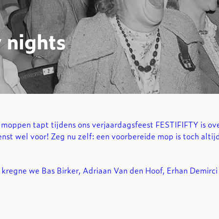
 nights
 moppen tapt tijdens ons verjaardagsfeest FESTIFIFTY is ov
nst wel voor! Zeg nu zelf: een voorbereide mop is toch altij
 kregne we Bas Birker, Adriaan Van den Hoof, Erhan Demirc