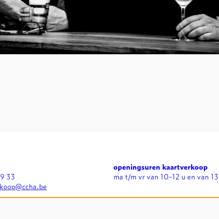
openingsuren kaartverkoop
99 33
ma t/m vr van 10-12 u en van 13
rkoop@ccha.be
openingsuren expo's
n
di t/m zo van 13-17 u en bij