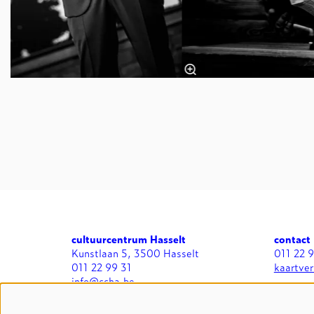
cultuurcentrum Hasselt
contact
Kunstlaan 5, 3500 Hasselt
011 22 
011 22 99 31
kaartve
info@ccha.be
BTW BE 0412.713.323
algemee