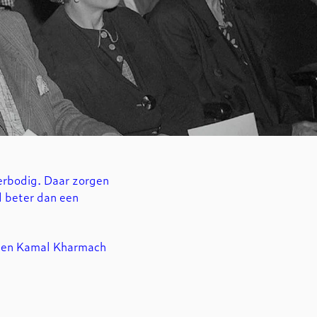
erbodig. Daar zorgen
d beter dan een
i en Kamal Kharmach