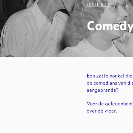
FESTIFIFTY
Comedy
Een zatte nonkel die
de comedians van die
aangebrande?
Voor de gelegenheid
over de vloer.