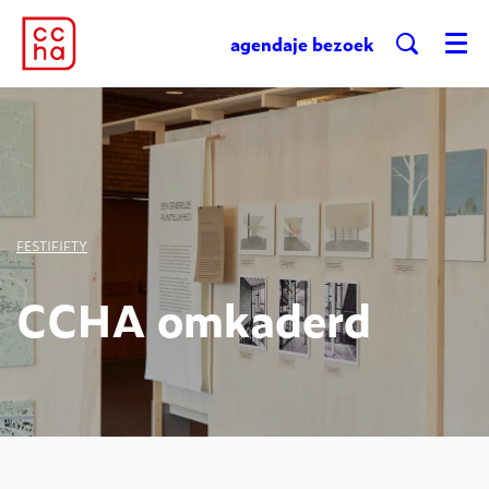
agenda
je bezoek
Menu
Inzoomen
FESTIFIFTY
CCHA omkaderd