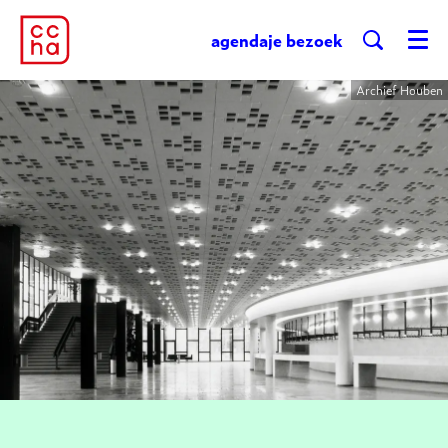
agenda
je bezoek
Menu
Archief Houben