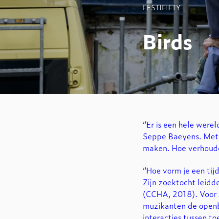
FESTIFIFTY
Inzoomen
Birds
“Er is een hele were
Seppe Baeyens. Me
maken. Hoe verhoude
“Hoe vorm je een tij
Zijn zoektocht leidd
(CCHA, 2018). Voor
muzikanten de openba
interacties tussen t