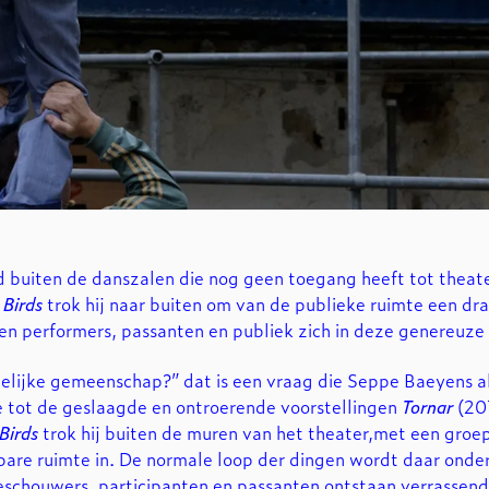
ld buiten de danszalen die nog geen toegang heeft tot theate
t
Birds
trok hij naar buiten om van de publieke ruimte een dr
n performers, passanten en publiek zich in deze genereuze
delijke gemeenschap?” dat is een vraag die Seppe Baeyens a
e tot de geslaagde en ontroerende voorstellingen
Tornar
(20
Birds
trok hij buiten de muren van het theater,met een groe
re ruimte in. De normale loop der dingen wordt daar onder
oeschouwers, participanten en passanten ontstaan verrassend