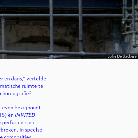
Inzoomen
Sofie De Backere
r en dans,” vertelde
amatische ruimte te
 choreografie?
l even bezighoudt.
15) en
INVITED
p performers en
broken. In speelse
e composities.