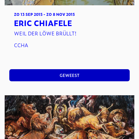
ZO 13 SEP 2015
-
ZO 8 NOV 2015
ERIC CHIAFELE
WEIL DER LÖWE BRÜLLT!
CCHA
GEWEEST