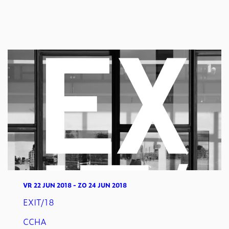
VR 22 JUN 2018
-
ZO 24 JUN 2018
EXIT/18
CCHA