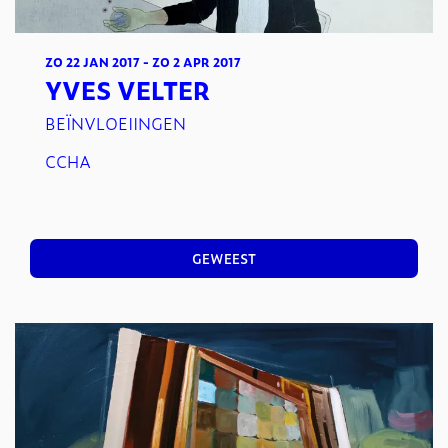
ZO 22 JAN 2017
-
ZO 2 APR 2017
YVES VELTER
BEÏNVLOEIINGEN
CCHA
GEWEEST