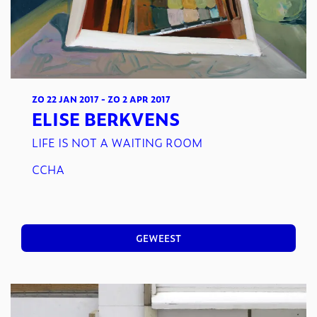
ZO 22 JAN 2017
-
ZO 2 APR 2017
ELISE BERKVENS
LIFE IS NOT A WAITING ROOM
CCHA
GEWEEST