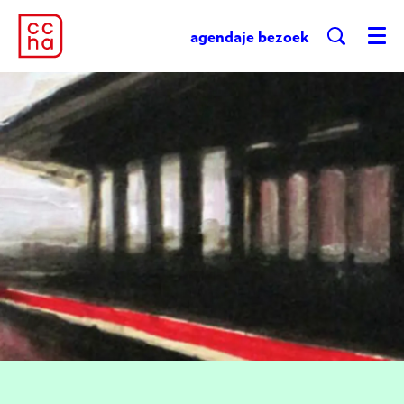
agenda
je bezoek
Menu