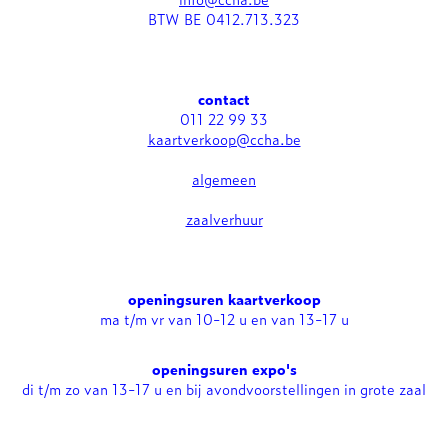
BTW BE 0412.713.323
contact
011 22 99 33
kaartverkoop@ccha.be
algemeen
zaalverhuur
openingsuren kaartverkoop
ma t/m vr van 10-12 u en van 13-17 u
openingsuren expo's
di t/m zo van 13-17 u en bij avondvoorstellingen in grote zaal