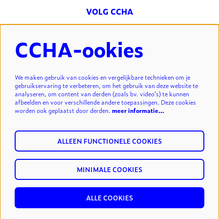
VOLG CCHA
CCHA-ookies
NIEUWSBRIEF
We maken gebruik van cookies en vergelijkbare technieken om je
gebruikservaring te verbeteren, om het gebruik van deze website te
analyseren, om content van derden (zoals bv. video’s) te kunnen
INSCHRIJVEN
afbeelden en voor verschillende andere toepassingen. Deze cookies
worden ook geplaatst door derden.
meer informatie…
ALLEEN FUNCTIONELE COOKIES
MINIMALE COOKIES
© cultuurcentrum Hasselt vzw.
privacy & disclaimer
reset
cookies
ALLE COOKIES