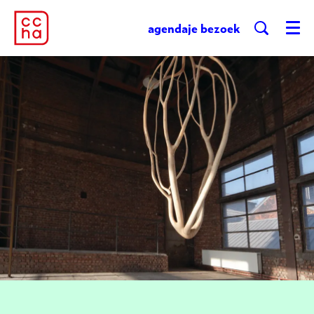
agenda
je bezoek
Menu