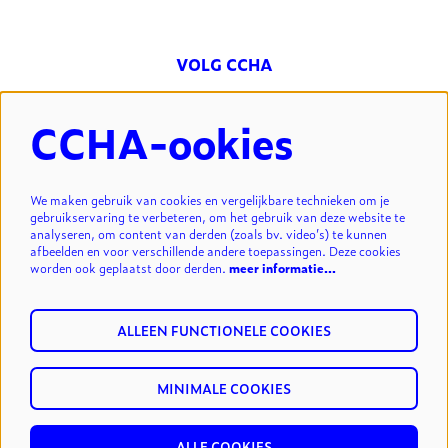
VOLG CCHA
CCHA-ookies
NIEUWSBRIEF
We maken gebruik van cookies en vergelijkbare technieken om je
gebruikservaring te verbeteren, om het gebruik van deze website te
analyseren, om content van derden (zoals bv. video’s) te kunnen
INSCHRIJVEN
afbeelden en voor verschillende andere toepassingen. Deze cookies
worden ook geplaatst door derden.
meer informatie…
ALLEEN FUNCTIONELE COOKIES
MINIMALE COOKIES
© cultuurcentrum Hasselt vzw.
privacy & disclaimer
reset
cookies
ALLE COOKIES