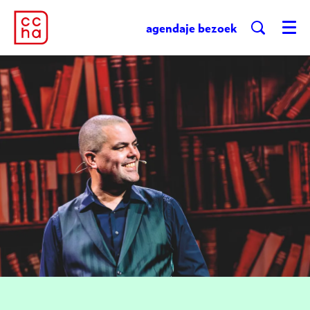
agenda
je bezoek
Menu