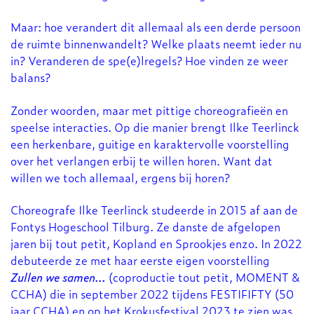
Maar: hoe verandert dit allemaal als een derde persoon
de ruimte binnenwandelt? Welke plaats neemt ieder nu
in? Veranderen de spe(e)lregels? Hoe vinden ze weer
balans?
Zonder woorden, maar met pittige choreografieën en
speelse interacties. Op die manier brengt Ilke Teerlinck
een herkenbare, guitige en karaktervolle voorstelling
over het verlangen erbij te willen horen. Want dat
willen we toch allemaal, ergens bij horen?
Choreografe Ilke Teerlinck studeerde in 2015 af aan de
Fontys Hogeschool Tilburg. Ze danste de afgelopen
jaren bij tout petit, Kopland en Sprookjes enzo. In 2022
debuteerde ze met haar eerste eigen voorstelling
Zullen we samen...
(coproductie tout petit, MOMENT &
CCHA) die in september 2022 tijdens FESTIFIFTY (50
jaar CCHA) en op het Krokusfestival 2023 te zien was.