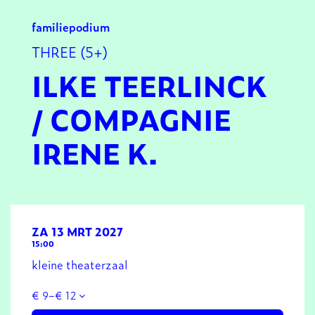
familie
podium
THREE (5+)
ILKE TEERLINCK
/ COMPAGNIE
IRENE K.
ZA 13 MRT 2027
15:00
kleine theaterzaal
€ 9–€ 12