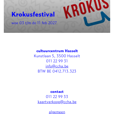
Krokusfestival
woe 03 t/m do 11 feb 2027
cultuurcentrum Hasselt
Kunstlaan 5, 3500 Hasselt
011 22 99 31
info@ccha.be
BTW BE 0412.713.323
contact
011 22 99 33
kaartverkoop@ccha.be
algemeen