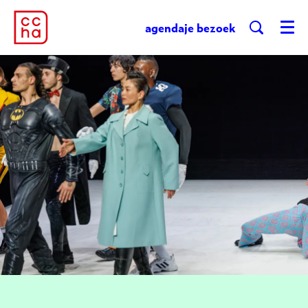
agenda
je bezoek
Menu