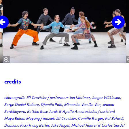
credits
choreografie Jill Crovisier / performers Jan Mollmer, Jaeger Wilkinson,
Serge Daniel Kabore, Djamila Polo, Minouche Van De Ven, Jeanna
Serikbayeva, Bettina Rose Jurak & Apollo Anastasiades / assistent
Maya Balam Meyong / muziek Jill Crovisier, Camille Kerger, Pol Belardi,
Damiano Picci,Irving Berlin, Jake Angel, Michael Hunter & Carlos Gardel