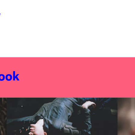
e
 ook