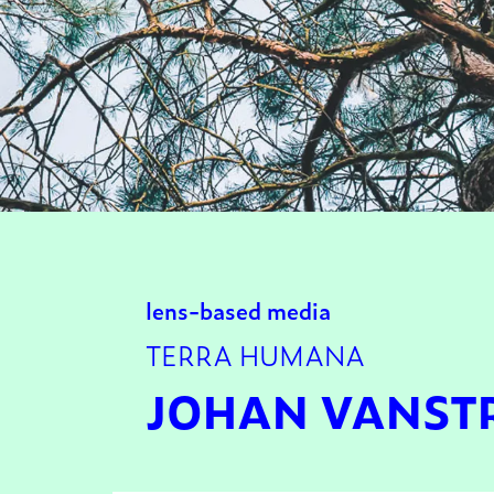
lens-based media
TERRA HUMANA
JOHAN VANST