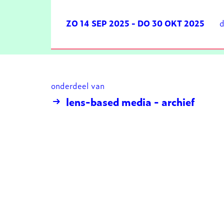
ZO 14 SEP 2025
-
DO 30 OKT 2025
d
onderdeel van
lens-based media - archief