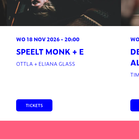
WO 18 NOV 2026
- 20:00
WO
SPEELT MONK + E
D
A
OTTLA + ELIANA GLASS
TI
TICKETS