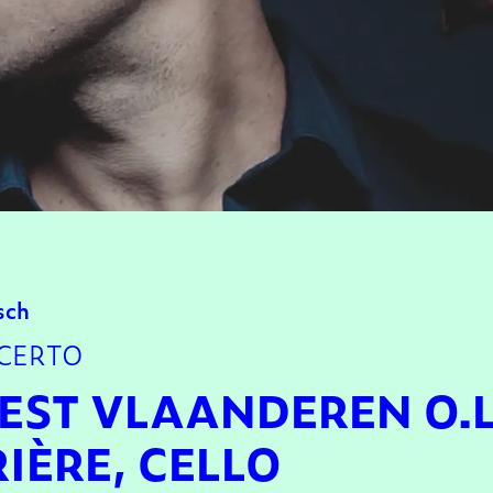
sch
NCERTO
ST VLAANDEREN O.L.
IÈRE, CELLO