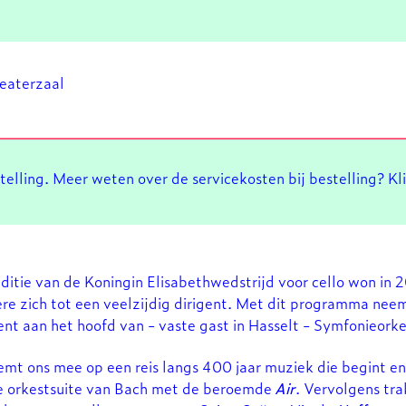
heaterzaal
stelling. Meer weten over de servicekosten bij bestelling? Kl
editie van de Koningin Elisabethwedstrijd voor cello won in
ière zich tot een veelzijdig dirigent. Met dit programma neem
igent aan het hoofd van - vaste gast in Hasselt - Symfonieor
eemt ons mee op een reis langs 400 jaar muziek die begint en 
de orkestsuite van Bach met de beroemde
Air
. Vervolgens tra