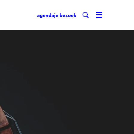
agenda
je bezoek
Menu