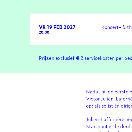
VR 19 FEB 2027
concert- & t
20:00
Prijzen exclusief € 2 servicekosten per be
Nadat hij de eerste 
Victor Julien-Laferr
op: als solist én dir
Julien-Lafferrière n
Startpunt is de der