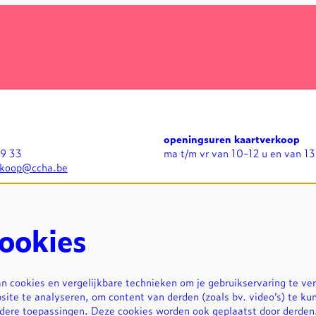
openingsuren kaartverkoop
99 33
ma t/m vr van 10-12 u en van 13
rkoop@ccha.be
openingsuren expo's
n
di t/m zo van 13-17 u en bij
avondvoorstellingen in grote zaa
uur
ookies
 cookies en vergelijkbare technieken om je gebruikservaring te ve
site te analyseren, om content van derden (zoals bv. video’s) te ku
ndere toepassingen. Deze cookies worden ook geplaatst door derde