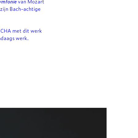
ymfonie
van Mozart
 zijn Bach-achtige
 CCHA met dit werk
ndaags werk.