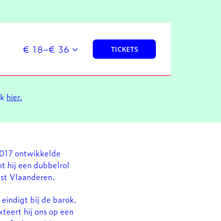
€ 18–€ 36
TICKETS
ik
hier.
 2017 ontwikkelde
t hij een dubbelrol
kest Vlaanderen.
eindigt bij de barok.
kteert hij ons op een