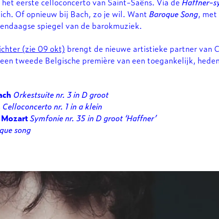
het eerste celloconcerto van Saint-Saëns. Via de
Haffner-s
ich. Of opnieuw bij Bach, zo je wil. Want
Baroque Song
, met
edendaagse spiegel van de barokmuziek.
chter (zie 09 okt)
brengt de nieuwe artistieke partner van
7 een tweede Belgische première van een toegankelijk, hede
ach
Orkestsuite nr. 3 in D groot
s
Celloconcerto nr. 1 in a klein
 Mozart
Symfonie nr. 35 in D groot ‘Haffner’
que song