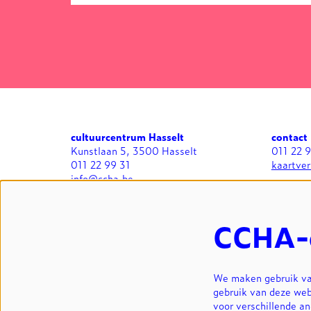
cultuurcentrum Hasselt
contact
Kunstlaan 5, 3500 Hasselt
011 22 
011 22 99 31
kaartve
info@ccha.be
BTW BE 0412.713.323
algemee
zaalverh
CCHA-
We maken gebruik van
gebruik van deze web
voor verschillende a