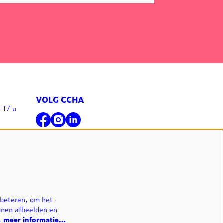
VOLG CCHA
-17 u
l
NIEUWSBRIEF
INSCHRIJVEN
rbeteren, om het
nnen afbeelden en
n.
meer informatie…