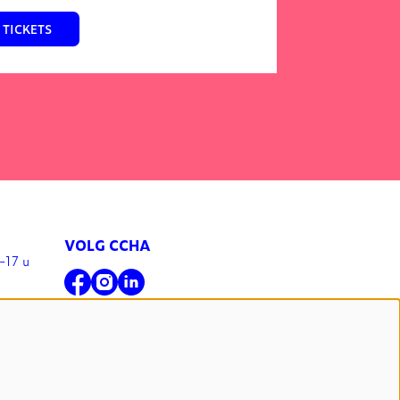
TICKETS
VOLG CCHA
-17 u
l
NIEUWSBRIEF