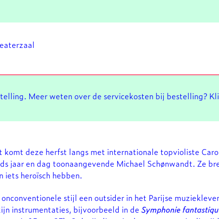
heaterzaal
stelling. Meer weten over de servicekosten bij bestelling? Kl
 komt deze herfst langs met internationale topvioliste Car
inds jaar en dag toonaangevende Michael Schønwandt. Ze br
n iets heroïsch hebben.
 onconventionele stijl een outsider in het Parijse muziekleven
Inzoomen
ijn instrumentaties, bijvoorbeeld in de
Symphonie fantastiqu