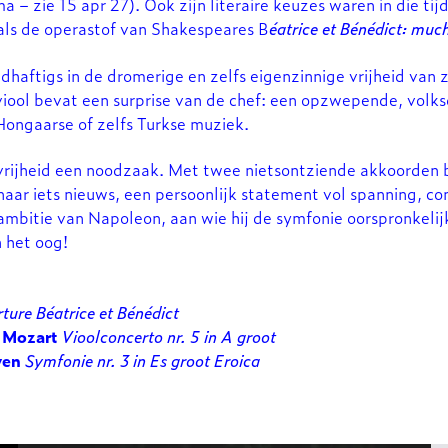
– zie 15 apr 27). Ook zijn literaire keuzes waren in die tijd 
als de operastof van Shakespeares B
éatrice et Bénédict: muc
dhaftigs in de dromerige en zelfs eigenzinnige vrijheid van zi
 viool bevat een surprise van de chef: een opzwepende, vol
Hongaarse of zelfs Turkse muziek.
rijheid een noodzaak. Met twee nietsontziende akkoorden be
aar iets nieuws, een persoonlijk statement vol spanning, conf
ambitie van Napoleon, aan wie hij de symfonie oorspronkeli
 het oog!
ture Béatrice et Bénédict
 Mozart
Vioolconcerto nr. 5 in A groot
ven
Symfonie nr. 3 in Es groot Eroica