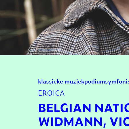
klassieke muziek
podium
symfoni
EROICA
BELGIAN NATI
WIDMANN, VIO