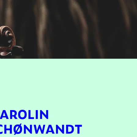
CAROLIN
 SCHØNWANDT