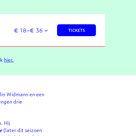
€ 18–€ 36
TICKETS
ik
hier.
olin Widmann en een
engen drie
. Hij
e
(later dit seizoen