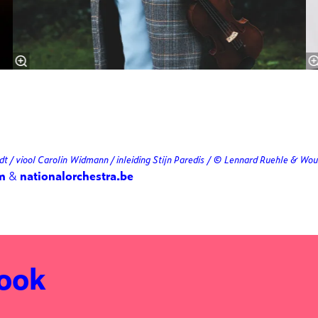
t / viool Carolin Widmann / inleiding Stijn Paredis / © Lennard Ruehle & Wo
m
&
nationalorchestra.be
 ook