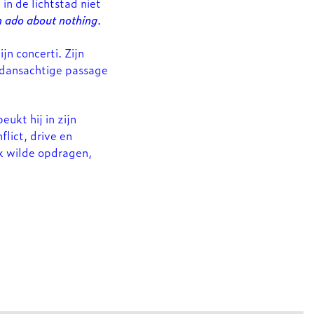
in de lichtstad niet
h ado about nothing
.
jn concerti. Zijn
ksdansachtige passage
ukt hij in zijn
lict, drive en
jk wilde opdragen,