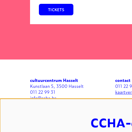
TICKETS
cultuurcentrum Hasselt
contact
Kunstlaan 5, 3500 Hasselt
011 22 
011 22 99 31
kaartve
info@ccha.be
BTW BE 0412.713.323
algemee
zaalverh
CCHA-