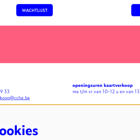
WACHTLIJST
openingsuren kaartverkoop
99 33
ma t/m vr van 10-12 u en van 13
rkoop@ccha.be
openingsuren expo's
n
di t/m zo van 13-17 u en bij
avondvoorstellingen in grote zaa
uur
ookies