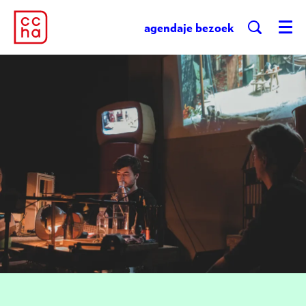
agenda
je bezoek
Menu