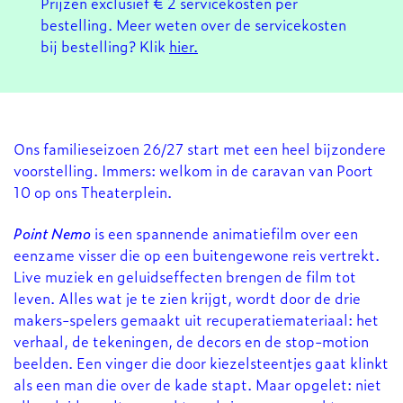
Prijzen exclusief € 2 servicekosten per
bestelling. Meer weten over de servicekosten
bij bestelling? Klik
hier.
Ons familieseizoen 26/27 start met een heel bijzondere
voorstelling. Immers: welkom in de caravan van Poort
10 op ons Theaterplein.
Point Nemo
is een spannende animatiefilm over een
eenzame visser die op een buitengewone reis vertrekt.
Live muziek en geluidseffecten brengen de film tot
leven. Alles wat je te zien krijgt, wordt door de drie
makers-spelers gemaakt uit recuperatiemateriaal: het
verhaal, de tekeningen, de decors en de stop-motion
beelden. Een vinger die door kiezelsteentjes gaat klinkt
als een man die over de kade stapt. Maar opgelet: niet