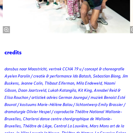
credits
dansbus naar Maastricht, vertrek CCHA 19 u / concept & choreografie
Ayelen Parolin / creatie & performance Ido Batash, Sebastian Biong, Jim
Buskens, Jeanne Colin, Thibaut Eiferman, Mila Endeweld, Naomi
Gibson, Daan Jaartsveld, Lukah Katangila, Kit King, Annabel Reid &
Elisa Rouchon / artistiek advies German Jauregui / muziek Benoist Esté
Bouvot / kostuums Marie-Hélène Balau / lichtontwerp Emily Brassier /
dramaturgie Olivier Hespel / coproductie Théâtre National Wallonie-
Bruxelles, Charleroi danse centre chorégraphique de Wallonie-
Bruxelles, Théâtre de Liège, Central La Louvière, Mars Mons art de la
scène, le Vilar Louvain la Neuve, Théâtre de Namur, La Coursive Scène