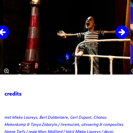
credits
met Mieke Laureys, Bert Dobbelaere, Gert Dupont, Chanou
Mekenkamp & Tanya Zabarylo / livemuziek, uitvoering & composities
Hanne Torfs / regie Marc Maillard / tekst Mieke Laureys / decor,