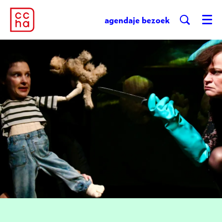
agenda
je bezoek
Menu