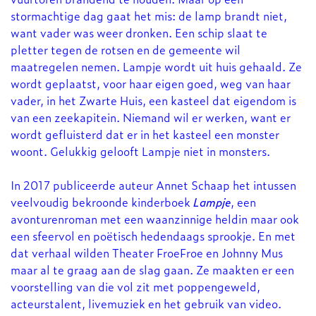
stormachtige dag gaat het mis: de lamp brandt niet,
want vader was weer dronken. Een schip slaat te
pletter tegen de rotsen en de gemeente wil
maatregelen nemen. Lampje wordt uit huis gehaald. Ze
wordt geplaatst, voor haar eigen goed, weg van haar
Inzoomen
vader, in het Zwarte Huis, een kasteel dat eigendom is
van een zeekapitein. Niemand wil er werken, want er
wordt gefluisterd dat er in het kasteel een monster
woont. Gelukkig gelooft Lampje niet in monsters.
In 2017 publiceerde auteur Annet Schaap het intussen
veelvoudig bekroonde kinderboek
Lampje
, een
avonturenroman met een waanzinnige heldin maar ook
een sfeervol en poëtisch hedendaags sprookje. En met
dat verhaal wilden Theater FroeFroe en Johnny Mus
maar al te graag aan de slag gaan. Ze maakten er een
voorstelling van die vol zit met poppengeweld,
acteurstalent, livemuziek en het gebruik van video.