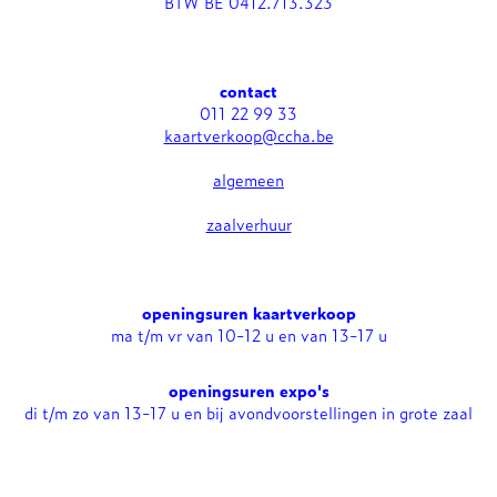
BTW BE 0412.713.323
contact
011 22 99 33
kaartverkoop@ccha.be
algemeen
zaalverhuur
openingsuren kaartverkoop
ma t/m vr van 10-12 u en van 13-17 u
openingsuren expo's
di t/m zo van 13-17 u en bij avondvoorstellingen in grote zaal