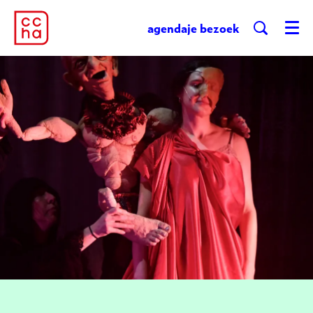
agenda
je bezoek
Menu