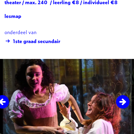
theater / max. 240 / leerling €8 / individueel €8
lesmap
onderdeel van
1ste graad secundair
Overslaan