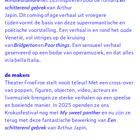
schitterend gebrek v
an Arthur
Japin. Dit coming of age verhaal uit vroegere
tijden vormt de basis van deze superromantische en
poëtische voorstelling. Een verhaal in en rond het oude
Venetië, vol intriges op de kruising
van
Bridgerton
en
Poor things
. Een sensueel verhaal
geserveerd op een bedje van operamuziek, en dat alles
in la bella Italia.
de makers
Theater FroeFroe stelt nooit teleur! Met een cross-over
van poppen, figuren, objecten, video, acteurs en
livemuziek brengen ze sterke verhalen op een speelse
en boeiende manier. In 2025 openden ze ons
Krokusfestival nog met
My sweet panther
en nu zijn ze
terug met deze fantastische bewerking van
Een
schitterend gebrek
van Arthur Japin.