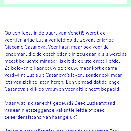
Op een feest in de buurt van Venetië wordt de
veertienjarige Lucia verliefd op de zeventienjarige
Giacomo Casanova. Voor haar, maar ook voor de
jongeman, die de geschiedenis in zou gaan als ’s werelds
meest beruchte minnaar, is dit de eerste grote liefde.
Ze beloven elkaar eeuwige trouw, maar kort daarna
verdwijnt Lucia uit Casanova’s leven, zonder ook maar
iets van zich te laten horen. Een verraad dat de jonge
Casanova’s kijk op vrouwen voor altijd heeft bepaald.
Maar wat is daar echt gebeurd? Deed Lucia afstand
Inzoomen
van een nietszeggende vakantieliefde of deed
ze eerder afstand van haar geluk?
Amore di amore
liet zich inspireren door de roman
Een