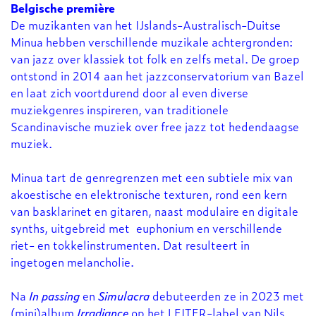
Belgische première
De muzikanten van het IJslands-Australisch-Duitse
Minua hebben verschillende muzikale achtergronden:
van jazz over klassiek tot folk en zelfs metal. De groep
ontstond in 2014 aan het jazzconservatorium van Bazel
en laat zich voortdurend door al even diverse
muziekgenres inspireren, van traditionele
Scandinavische muziek over free jazz tot hedendaagse
muziek.
Minua tart de genregrenzen met een subtiele mix van
akoestische en elektronische texturen, rond een kern
van basklarinet en gitaren, naast modulaire en digitale
synths, uitgebreid met euphonium en verschillende
riet- en tokkelinstrumenten. Dat resulteert in
ingetogen melancholie.
Na
In passing
en
Simulacra
debuteerden ze in 2023 met
(mini)album
Irradiance
op het LEITER-label van Nils