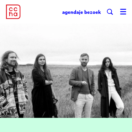
agenda
je bezoek
Menu