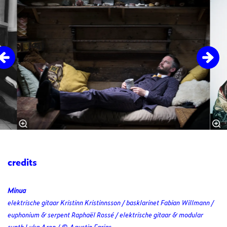
credits
Minua
elektrische gitaar Kristinn Kristinnsson / basklarinet Fabian Willmann /
euphonium & serpent Raphaël Rossé / elektrische gitaar & modular
synth Luka Aron / © Agustin Farias