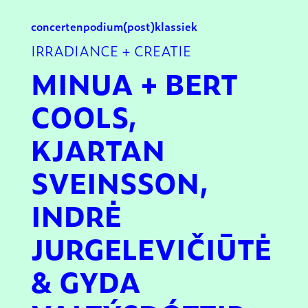
concerten
podium
(post)klassiek
IRRADIANCE + CREATIE
MINUA + BERT
COOLS,
KJARTAN
SVEINSSON,
INDRĖ
JURGELEVIČIŪTĖ
& GYDA