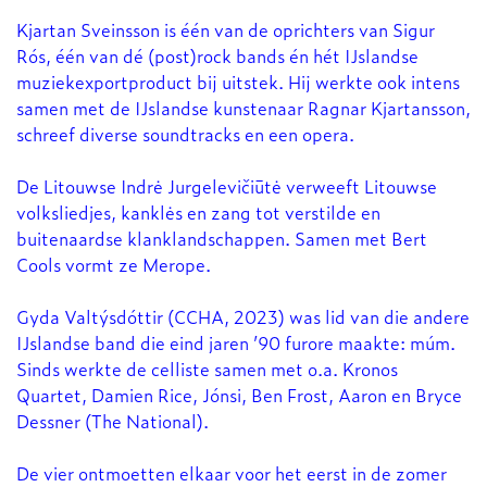
Kjartan Sveinsson is één van de oprichters van Sigur
Rós, één van dé (post)rock bands én hét IJslandse
muziekexportproduct bij uitstek. Hij werkte ook intens
samen met de IJslandse kunstenaar Ragnar Kjartansson,
schreef diverse soundtracks en een opera.
Inzoomen
Inzoomen
De Litouwse Indrė Jurgelevičiūtė verweeft Litouwse
volksliedjes, kanklės en zang tot verstilde en
buitenaardse klanklandschappen. Samen met Bert
Cools vormt ze Merope.
Gyda Valtýsdóttir (CCHA, 2023) was lid van die andere
IJslandse band die eind jaren ’90 furore maakte: múm.
Sinds werkte de celliste samen met o.a. Kronos
Quartet, Damien Rice, Jónsi, Ben Frost, Aaron en Bryce
Dessner (The National).
De vier ontmoetten elkaar voor het eerst in de zomer