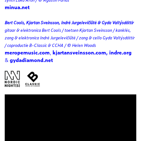
minua.net
Bert Cools, Kjartan Sveinsson, Indrė Jurgelevičiūtė & Gyda Valtýsdóttir
gitaar & elektronica Bert Cools / toetsen Kjartan Sveinsson / kanklės,
zang & elektronica Indrė Jurgelevičiūtė / zang & cello Gyda Valtýsdóttir
/
coproductie B-Classic & CCHA / © Helen Woods
meropemusic.com
,
kjartansveinsson.com,
indre.org
&
gydadiamond.net