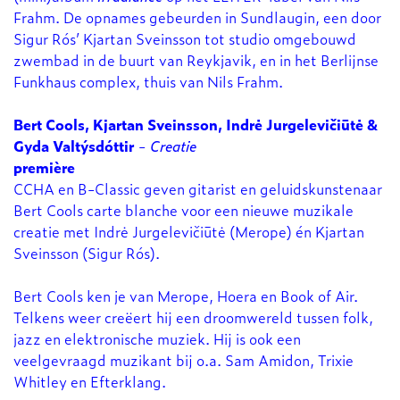
Frahm. De opnames gebeurden in Sundlaugin, een door
Sigur Rós’ Kjartan Sveinsson tot studio omgebouwd
zwembad in de buurt van Reykjavik, en in het Berlijnse
Funkhaus complex, thuis van Nils Frahm.
Bert Cools, Kjartan Sveinsson, Indrė Jurgelevičiūtė &
Gyda Valtýsdóttir
-
Creatie
première
CCHA en B-Classic geven gitarist en geluidskunstenaar
Bert Cools carte blanche voor een nieuwe muzikale
creatie met Indrė Jurgelevičiūtė (Merope) én Kjartan
Sveinsson (Sigur Rós).
Bert Cools ken je van Merope, Hoera en Book of Air.
Telkens weer creëert hij een droomwereld tussen folk,
jazz en elektronische muziek. Hij is ook een
veelgevraagd muzikant bij o.a. Sam Amidon, Trixie
Whitley en Efterklang.