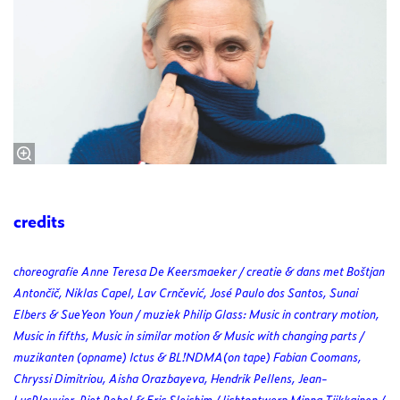
credits
choreografie Anne Teresa De Keersmaeker / creatie & dans met Boštjan
Antončič, Niklas Capel, Lav Crnčević, José Paulo dos Santos, Sunai
Elbers & SueYeon Youn / muziek Philip Glass: Music in contrary motion,
Music in fifths, Music in similar motion & Music with changing parts /
muzikanten (opname) Ictus & BL!NDMA(on tape) Fabian Coomans,
Chryssi Dimitriou, Aisha Orazbayeva, Hendrik Pellens, Jean-
LucPlouvier, Piet Rebel & Eric Sleichim / lichtontwerp Minna Tiikkainen /