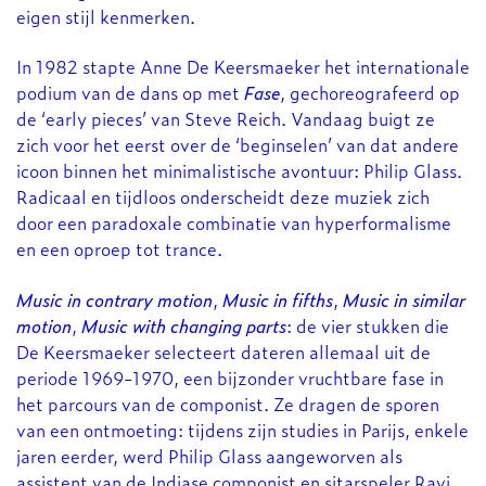
eigen stijl kenmerken.
In 1982 stapte Anne De Keersmaeker het internationale
podium van de dans op met
Fase
, gechoreografeerd op
de ‘early pieces’ van Steve Reich. Vandaag buigt ze
zich voor het eerst over de ‘beginselen’ van dat andere
icoon binnen het minimalistische avontuur: Philip Glass.
Radicaal en tijdloos onderscheidt deze muziek zich
door een paradoxale combinatie van hyperformalisme
en een oproep tot trance.
Music in contrary motion
,
Music in fifths
,
Music in similar
motion
,
Music with changing parts
: de vier stukken die
De Keersmaeker selecteert dateren allemaal uit de
periode 1969-1970, een bijzonder vruchtbare fase in
het parcours van de componist. Ze dragen de sporen
van een ontmoeting: tijdens zijn studies in Parijs, enkele
jaren eerder, werd Philip Glass aangeworven als
assistent van de Indiase componist en sitarspeler Ravi