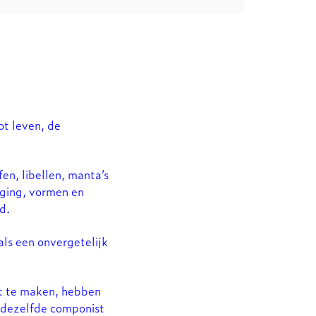
ot leven, de
en, libellen, manta’s
eging, vormen en
d.
als een onvergetelijk
Inzoomen
et te maken, hebben
dezelfde componist