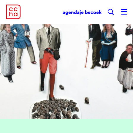
agenda
je bezoek
Menu