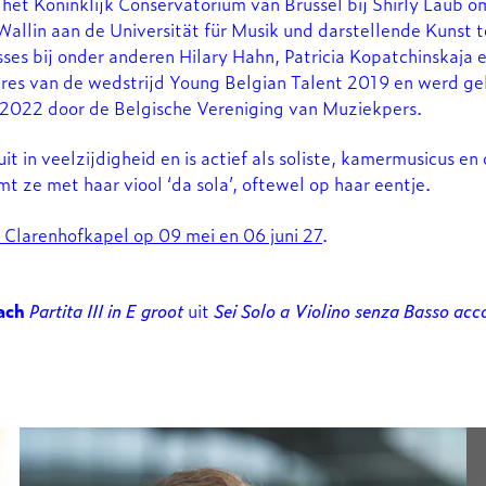
het Koninklijk Conservatorium van Brussel bij Shirly Laub o
Wallin aan de Universität für Musik und darstellende Kunst
ses bij onder anderen Hilary Hahn, Patricia Kopatchinskaja 
ares van de wedstrijd Young Belgian Talent 2019 en werd g
 2022 door de Belgische Vereniging van Muziekpers.
it in veelzijdigheid en is actief als soliste, kamermusicus en
t ze met haar viool ‘da sola’, oftewel op haar eentje.
 Clarenhofkapel op 09 mei en 06 juni 27
.
ach
Partita III in E groot
uit
Sei Solo a Violino senza Basso a