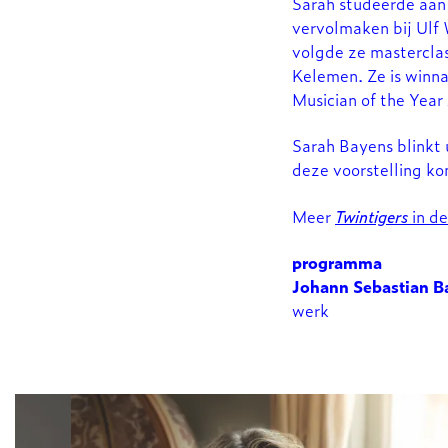
Sarah studeerde aan 
vervolmaken bij Ulf 
volgde ze masterclas
Kelemen. Ze is winn
Musician of the Year
Sarah Bayens blinkt u
deze voorstelling kom
Meer
Twintigers
in de
programma
Johann Sebastian B
werk
Overslaan