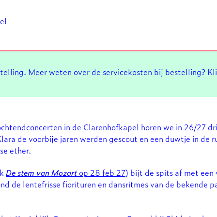
el
stelling. Meer weten over de servicekosten bij bestelling? Kl
ochtendconcerten in de Clarenhofkapel horen we in 26/27 dr
Klara de voorbije jaren werden gescout en een duwtje in de 
se ether.
ok
De stem van Mozart
op 28 feb 27
) bijt de spits af met een 
Inzoomen
 de lentefrisse fiorituren en dansritmes van de bekende par