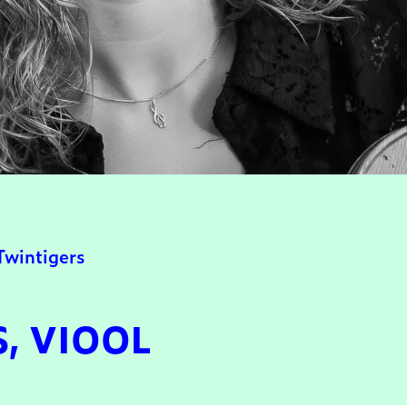
Twintigers
, VIOOL