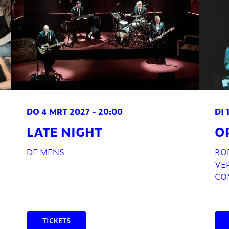
DO 4 MRT 2027
- 20:00
DI 
LATE NIGHT
O
DE MENS
BO
VE
CO
TICKETS