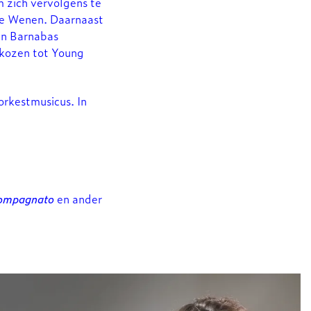
m zich vervolgens te
 te Wenen. Daarnaast
en Barnabas
ekozen tot Young
 orkestmusicus. In
ccompagnato
en ander