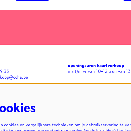
openingsuren kaartverkoop
99 33
ma t/m vr van 10-12 u en van 13
rkoop@ccha.be
openingsuren expo's
n
di t/m zo van 13-17 u en bij
avondvoorstellingen in grote zaa
uur
ookies
 cookies en vergelijkbare technieken om je gebruikservaring te ve
site te analyseren, om content van derden (zoals bv. video’s) te ku