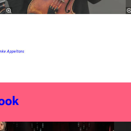
emke Appeltans
 ook