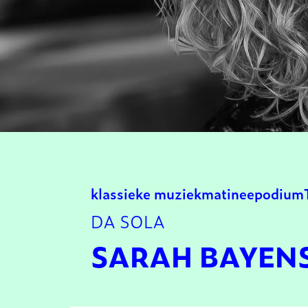
klassieke muziek
matinee
podium
DA SOLA
SARAH BAYENS