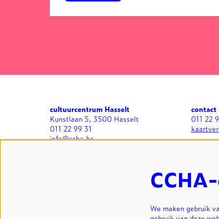
cultuurcentrum Hasselt
contact
Kunstlaan 5, 3500 Hasselt
011 22 
011 22 99 31
kaartve
info@ccha.be
BTW BE 0412.713.323
algemee
zaalverh
CCHA-
We maken gebruik van
gebruik van deze web