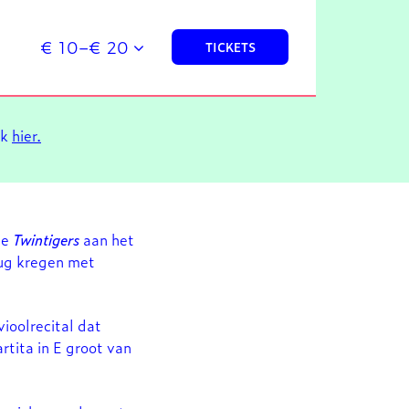
€ 10–€ 20
TICKETS
ik
hier.
ie
Twintigers
aan het
rug kregen met
vioolrecital dat
Inzoomen
tita in E groot van