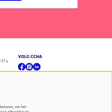
VOLG CCHA
-17 u
l
NIEUWSBRIEF
INSCHRIJVEN
rbeteren, om het
nnen afbeelden en