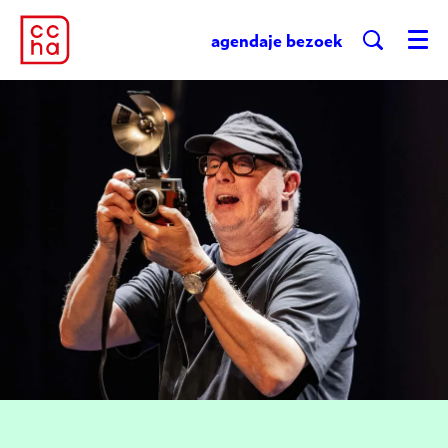
agenda
je bezoek
Menu