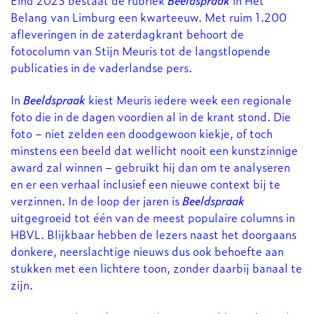
Eind 2025 bestaat de rubriek
Beeldspraak
in Het
Belang van Limburg een kwarteeuw. Met ruim 1.200
afleveringen in de zaterdagkrant behoort de
fotocolumn van Stijn Meuris tot de langstlopende
publicaties in de vaderlandse pers.
In
Beeldspraak
kiest Meuris iedere week een regionale
foto die in de dagen voordien al in de krant stond. Die
foto – niet zelden een doodgewoon kiekje, of toch
minstens een beeld dat wellicht nooit een kunstzinnige
award zal winnen – gebruikt hij dan om te analyseren
en er een verhaal inclusief een nieuwe context bij te
verzinnen. In de loop der jaren is
Beeldspraak
uitgegroeid tot één van de meest populaire columns in
HBVL. Blijkbaar hebben de lezers naast het doorgaans
donkere, neerslachtige nieuws dus ook behoefte aan
stukken met een lichtere toon, zonder daarbij banaal te
zijn.