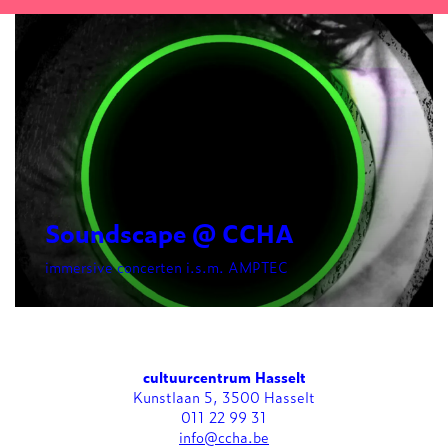
Soundscape @ CCHA
immersive concerten i.s.m. AMPTEC
cultuurcentrum Hasselt
Kunstlaan 5, 3500 Hasselt
011 22 99 31
info@ccha.be