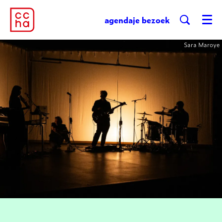
agenda
je bezoek
Menu
Sara Maroye