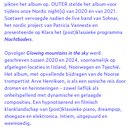
pikten het album op. OUTER stelde het album voor
tijdens onze Nordic night(s) van 2020 én van 2021.
Soetaert vervoegde nadien de live band van Sohnar,
het nordic project van Patricia Vanneste en
presenteerde op Klara het (post)klassieke programma
Nachtbaders
.
Opvolger
Glowing mountains in the sky
werd
geschreven tussen 2020 en 2024, voornamelijk op
afgelegen locaties in IJsland, Noorwegen en Tsjechië.
Het album, met opvallende bijdragen van de Noorse
trompettist Arve Henriksen, is als een sonische reis door
dromen en herinneringen - zowel lieflijk als
onheilspellend met dynamische en gelaagde
Inzoomen
composities. Een hypnotiserend en filmisch
klanklandschap van (post)klassieke piano, dreampop,
shoegaze en elektronica. Intiem, uitgepuurd en
weemoedig.