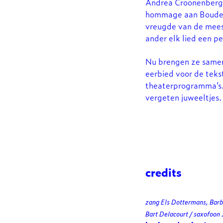
Andrea Croonenbergh
hommage aan Boude
vreugde van de meest
ander elk lied een pe
Nu brengen ze samen 
eerbied voor de tekst
theaterprogramma’s. 
vergeten juweeltjes
credits
zang Els Dottermans, Barb
Bart Delacourt / saxofoon