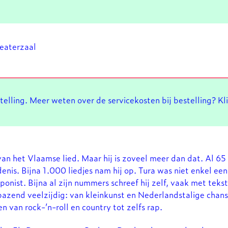
heaterzaal
stelling. Meer weten over de servicekosten bij bestelling? Kl
van het Vlaamse lied. Maar hij is zoveel meer dan dat. Al 65 j
nis. Bijna 1.000 liedjes nam hij op. Tura was niet enkel ee
nist. Bijna al zijn nummers schreef hij zelf, vaak met tekst
rbazend veelzijdig: van kleinkunst en Nederlandstalige chans
en van rock-’n-roll en country tot zelfs rap.