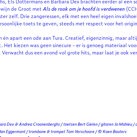
s, Els Dottermans en Barbara Dex brachten eerder al een s
wijn de Groot met
Als de rook om je hoofd is verdwenen
(CCH
er zelf. Drie zangeressen, elk met een heel eigen invalshoe
rsoonlijke toets te geven, steeds met respect voor het origin
én apart een ode aan Tura. Creatief, eigenzinnig, maar alti
. Het kiezen was geen sinecure - er is genoeg materiaal voor
Verwacht dus een avond vol grote hits, maar laat je ook ver
.
ara Dex & Andrea Croonenberghs / toetsen Bert Gielen / gitaren Jo Mahieu / 
 Jan Eggermont / trombone & trompet Tom Verschoore / © Koen Bauters