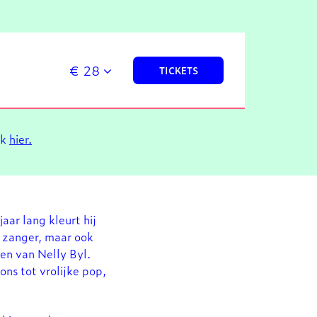
€ 28
TICKETS
ik
hier.
aar lang kleurt hij
n zanger, maar ook
en van Nelly Byl.
ons tot vrolijke pop,