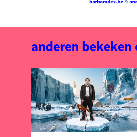
barbaradex.be
&
an
anderen bekeken
Overslaan