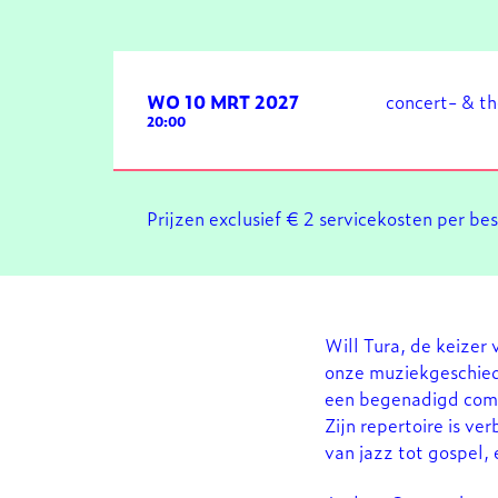
WO 10 MRT 2027
concert- & t
20:00
Prijzen exclusief € 2 servicekosten per be
Will Tura, de keizer 
onze muziekgeschiede
een begenadigd compo
Zijn repertoire is ve
van jazz tot gospel, 