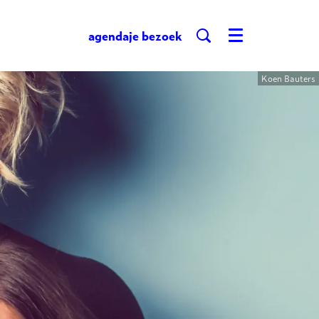
agenda
je bezoek
Menu
Koen Bauters