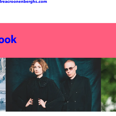
dreacroonenberghs.com
 ook