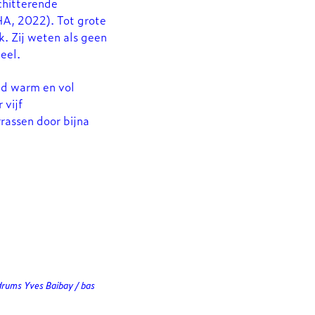
chitterende
A, 2022). Tot grote
k. Zij weten als geen
eel.
jd warm en vol
 vijf
rassen door bijna
drums Yves Baibay / bas