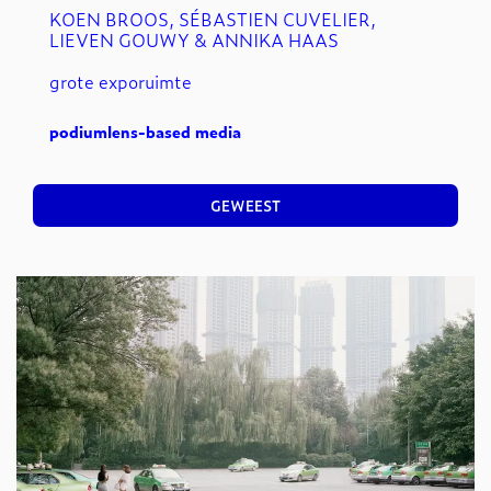
KOEN BROOS, SÉBASTIEN CUVELIER,
LIEVEN GOUWY & ANNIKA HAAS
grote exporuimte
podium
lens-based media
GEWEEST