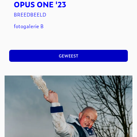
OPUS ONE '23
BREEDBEELD
fotogalerie B
GEWEEST