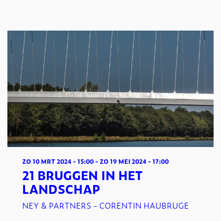
ZO 10 MRT 2024
- 15:00
-
ZO 19 MEI 2024
- 17:00
21 BRUGGEN IN HET
LANDSCHAP
NEY & PARTNERS - CORENTIN HAUBRUGE