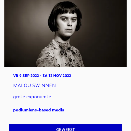
VR 9 SEP 2022
-
ZA 12 NOV 2022
MALOU SWINNEN
grote exporuimte
podium
lens-based media
GEWEEST