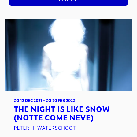
ZO 12 DEC 2021
-
ZO 20 FEB 2022
THE NIGHT IS LIKE SNOW
(NOTTE COME NEVE)
PETER H. WATERSCHOOT