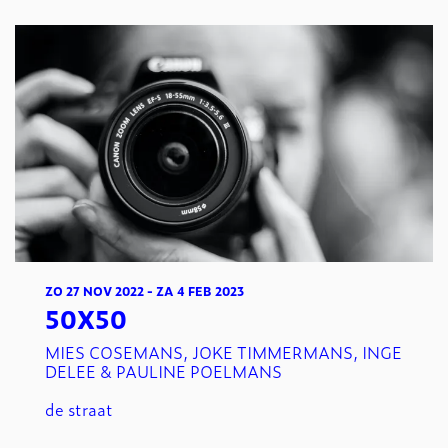
ZO 27 NOV 2022
-
ZA 4 FEB 2023
50X50
MIES COSEMANS, JOKE TIMMERMANS, INGE
DELEE & PAULINE POELMANS
de straat