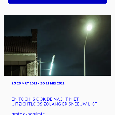
ZO 20 MRT 2022
-
ZO 22 MEI 2022
EN TOCH IS OOK DE NACHT NIET
UITZICHTLOOS ZOLANG ER SNEEUW LIGT
grote exporuimte