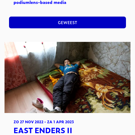
podium
lens-based media
GEWEEST
ZO 27 NOV 2022
-
ZA 1 APR 2023
EAST ENDERS II