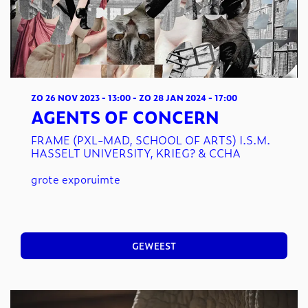
ZO 26 NOV 2023
- 13:00
-
ZO 28 JAN 2024
- 17:00
AGENTS OF CONCERN
FRAME (PXL-MAD, SCHOOL OF ARTS) I.S.M.
HASSELT UNIVERSITY, KRIEG? & CCHA
grote exporuimte
GEWEEST