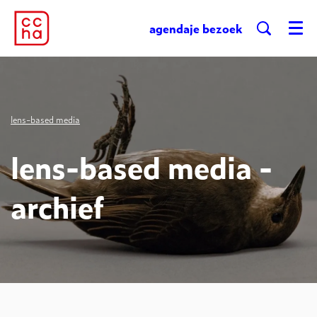
agenda
je bezoek
Menu
lens-based media
lens-based media -
archief