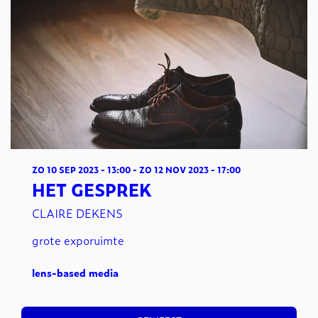
ZO 10 SEP 2023
- 13:00
-
ZO 12 NOV 2023
- 17:00
HET GESPREK
CLAIRE DEKENS
grote exporuimte
lens-based media