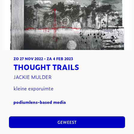
ZO 27 NOV 2022
-
ZA 4 FEB 2023
THOUGHT TRAILS
JACKIE MULDER
kleine exporuimte
podium
lens-based media
GEWEEST