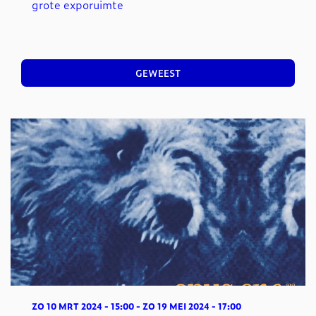
grote exporuimte
GEWEEST
ZO 10 MRT 2024
- 15:00
-
ZO 19 MEI 2024
- 17:00