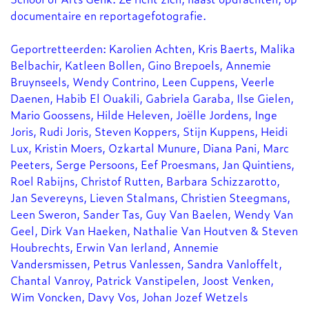
documentaire en reportagefotografie.
Geportretteerden: Karolien Achten, Kris Baerts, Malika
Belbachir, Katleen Bollen, Gino Brepoels, Annemie
Bruynseels, Wendy Contrino, Leen Cuppens, Veerle
Daenen, Habib El Ouakili, Gabriela Garaba, Ilse Gielen,
Mario Goossens, Hilde Heleven, Joëlle Jordens, Inge
Joris, Rudi Joris, Steven Koppers, Stijn Kuppens, Heidi
Lux, Kristin Moers, Ozkartal Munure, Diana Pani, Marc
Peeters, Serge Persoons, Eef Proesmans, Jan Quintiens,
Roel Rabijns, Christof Rutten, Barbara Schizzarotto,
Jan Severeyns, Lieven Stalmans, Christien Steegmans,
Leen Sweron, Sander Tas, Guy Van Baelen, Wendy Van
Geel, Dirk Van Haeken, Nathalie Van Houtven & Steven
Houbrechts, Erwin Van Ierland, Annemie
Vandersmissen, Petrus Vanlessen, Sandra Vanloffelt,
Chantal Vanroy, Patrick Vanstipelen, Joost Venken,
Wim Voncken, Davy Vos, Johan Jozef Wetzels