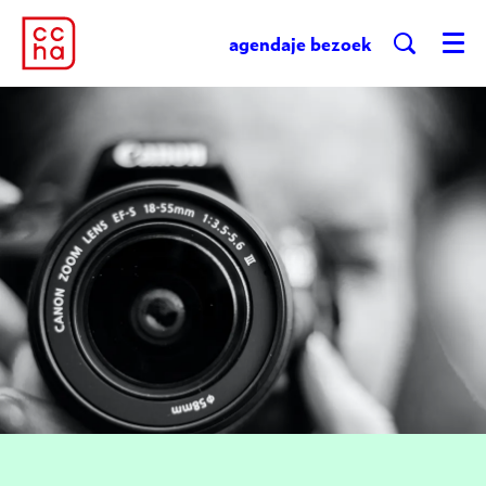
agenda
je bezoek
Menu