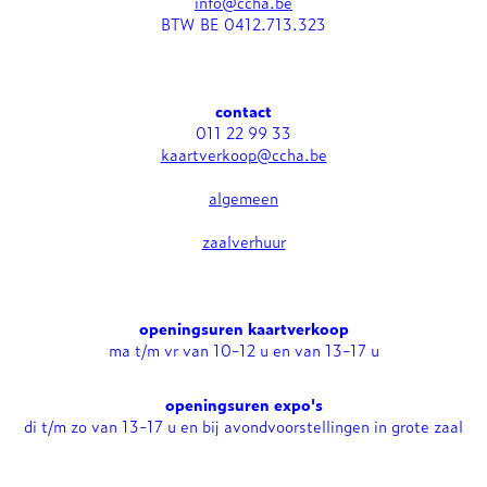
info@ccha.be
BTW BE 0412.713.323
contact
011 22 99 33
kaartverkoop@ccha.be
algemeen
zaalverhuur
openingsuren kaartverkoop
ma t/m vr van 10-12 u en van 13-17 u
openingsuren expo's
di t/m zo van 13-17 u en bij avondvoorstellingen in grote zaal