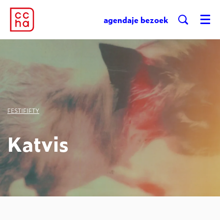
agenda
je bezoek
Menu
FESTIFIFTY
Katvis