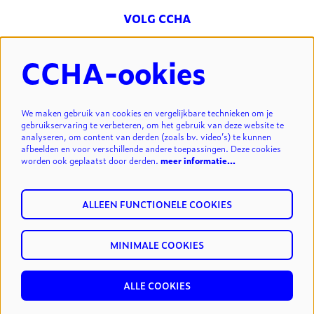
VOLG CCHA
CCHA-ookies
NIEUWSBRIEF
We maken gebruik van cookies en vergelijkbare technieken om je
gebruikservaring te verbeteren, om het gebruik van deze website te
analyseren, om content van derden (zoals bv. video’s) te kunnen
INSCHRIJVEN
afbeelden en voor verschillende andere toepassingen. Deze cookies
worden ook geplaatst door derden.
meer informatie…
ALLEEN FUNCTIONELE COOKIES
MINIMALE COOKIES
© cultuurcentrum Hasselt vzw.
privacy & disclaimer
reset
cookies
ALLE COOKIES