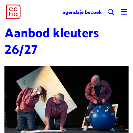
agenda
je bezoek
Menu
Aanbod kleuters
26/27