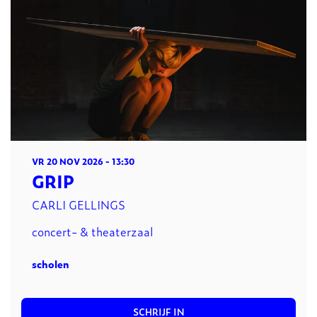
VR 20 NOV 2026
- 13:30
GRIP
CARLI GELLINGS
concert- & theaterzaal
scholen
SCHRIJF IN