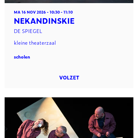
MA 16 NOV 2026
- 10:30 - 11:10
NEKANDINSKIE
DE SPIEGEL
kleine theaterzaal
scholen
VOLZET