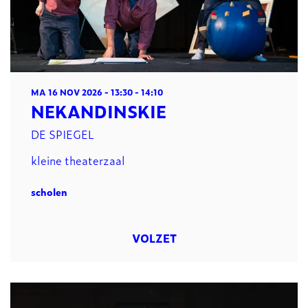
MA 16 NOV 2026
- 13:30 - 14:10
NEKANDINSKIE
DE SPIEGEL
kleine theaterzaal
scholen
VOLZET