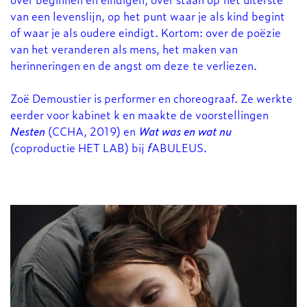
van een levenslijn, op het punt waar je als kind begint
of waar je als oudere eindigt. Kortom: over de poëzie
van het veranderen als mens, het maken van
herinneringen en de angst om deze te verliezen.
Zoë Demoustier is performer en choreograaf. Ze werkte
eerder voor kabinet k en maakte de voorstellingen
Nesten
(CCHA, 2019) en
Wat was en wat nu
(coproductie HET LAB) bij
f
ABULEUS.