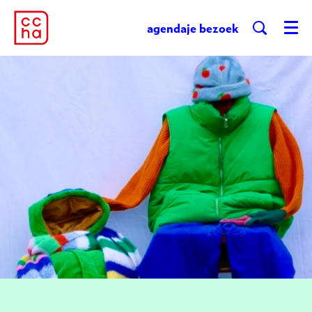
agenda
je bezoek
Menu