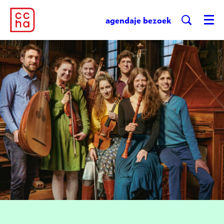
agenda
je bezoek
Menu