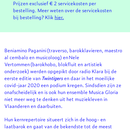
Prijzen exclusief € 2 servicekosten per
bestelling. Meer weten over de servicekosten
bij bestelling? Klik
hier.
Beniamino Paganini (traverso, barokklavieren, maestro
al cembalo en musicoloog) en Nele
Vertommen (barokhobo, blokfluit en artistiek
onderzoek) werden opgepikt door radio Klara bij de
eerste editie van
Twintigers
en daar in het moeilijke
covid-jaar 2020 een podium kregen. Sindsdien zijn ze
Inzoomen
onafscheidelijk en is ook hun ensemble Musica Gloria
niet meer weg te denken uit het muziekleven in
Vlaanderen en daarbuiten.
Hun kernrepertoire situeert zich in de hoog- en
laatbarok en gaat van de bekendste tot de meest