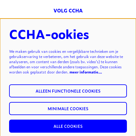
VOLG CCHA
CCHA-ookies
NIEUWSBRIEF
We maken gebruik van cookies en vergelijkbare technieken om je
gebruikservaring te verbeteren, om het gebruik van deze website te
analyseren, om content van derden (zoals bv. video’s) te kunnen
INSCHRIJVEN
afbeelden en voor verschillende andere toepassingen. Deze cookies
worden ook geplaatst door derden.
meer informatie…
ALLEEN FUNCTIONELE COOKIES
MINIMALE COOKIES
© cultuurcentrum Hasselt vzw.
privacy & disclaimer
reset
ALLE COOKIES
cookies