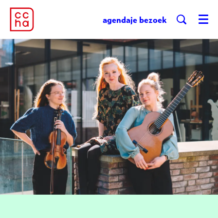
agenda
je bezoek
Menu