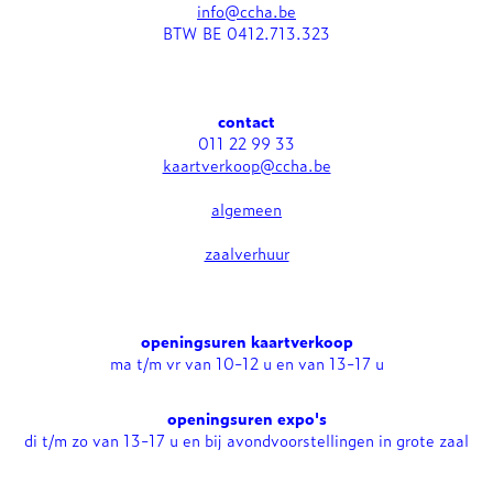
info@ccha.be
BTW BE 0412.713.323
contact
011 22 99 33
kaartverkoop@ccha.be
algemeen
zaalverhuur
openingsuren kaartverkoop
ma t/m vr van 10-12 u en van 13-17 u
openingsuren expo's
di t/m zo van 13-17 u en bij avondvoorstellingen in grote zaal