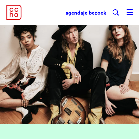
agenda
je bezoek
Menu