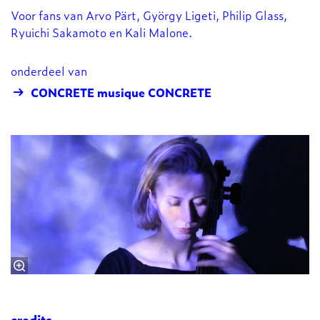
Voor fans van Arvo Pärt, György Ligeti, Philip Glass,
Ryuichi Sakamoto en Kali Malone.
onderdeel van
CONCRETE musique CONCRETE
credits