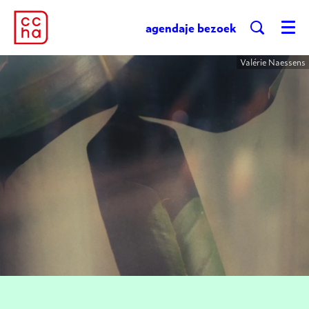
agenda
je bezoek
Menu
Valérie Naessens