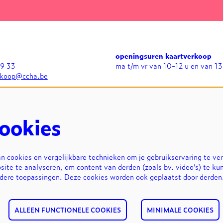
openingsuren kaartverkoop
99 33
ma t/m vr van 10-12 u en van 13
rkoop@ccha.be
openingsuren expo's
n
di t/m zo van 13-17 u en bij
avondvoorstellingen in grote zaa
uur
ookies
 cookies en vergelijkbare technieken om je gebruikservaring te ve
site te analyseren, om content van derden (zoals bv. video’s) te ku
ndere toepassingen. Deze cookies worden ook geplaatst door derde
ALLEEN FUNCTIONELE COOKIES
MINIMALE COOKIES