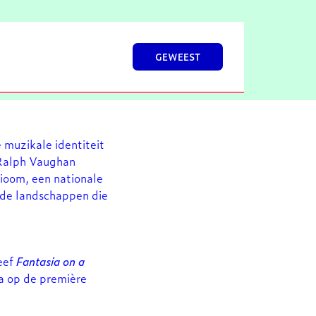
GEWEEST
muzikale identiteit
 Ralph Vaughan
dioom, een nationale
nde landschappen die
eef
Fantasia on a
a op de première