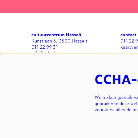
cultuurcentrum Hasselt
contact
Kunstlaan 5, 3500 Hasselt
011 22 
011 22 99 31
kaartve
info@ccha.be
BTW BE 0412.713.323
algemee
zaalverh
CCHA-
We maken gebruik van
gebruik van deze web
voor verschillende a