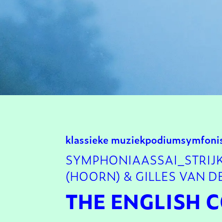
klassieke muziek
podium
symfoni
SYMPHONIAASSAI_STRIJK
(HOORN) & GILLES VAN D
THE ENGLISH 