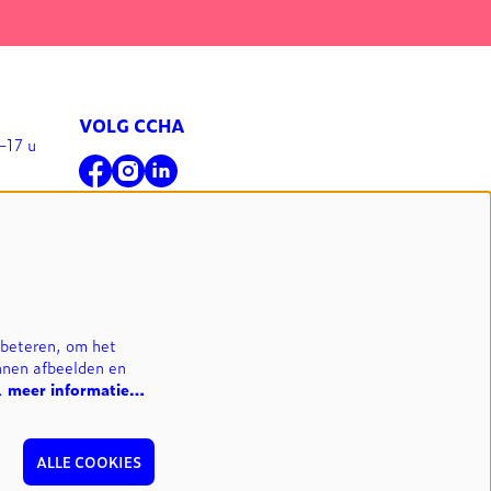
VOLG CCHA
-17 u
l
NIEUWSBRIEF
INSCHRIJVEN
rbeteren, om het
nnen afbeelden en
n.
meer informatie…
ALLE COOKIES