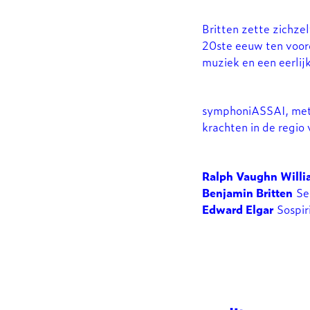
Britten zette zichze
20ste eeuw ten voor
muziek en een eerlij
symphoniASSAI, met H
krachten in de regio
Ralph Vaughn Willi
Benjamin Britten
Ser
Edward Elgar
Sospiri