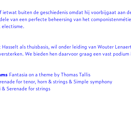
lf ietwat buiten de geschiedenis omdat hij voorbijgaat aan d
dele van een perfecte beheersing van het componistenmétier
k electisme.
asselt als thuisbasis, wil onder leiding van Wouter Lenaer
 versterken. We bieden hen daarvoor graag een vast podium
ams
Fantasia on a theme by Thomas Tallis
enade for tenor, horn & strings & Simple symphony
 & Serenade for strings