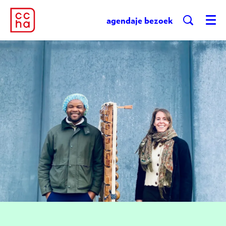
agenda
je bezoek
Menu