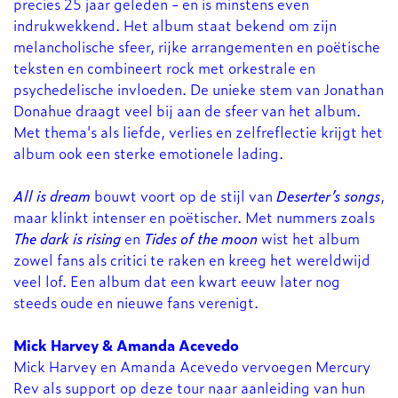
precies 25 jaar geleden - en is minstens even
indrukwekkend. Het album staat bekend om zijn
melancholische sfeer, rijke arrangementen en poëtische
teksten en combineert rock met orkestrale en
psychedelische invloeden. De unieke stem van Jonathan
Donahue draagt veel bij aan de sfeer van het album.
Met thema's als liefde, verlies en zelfreflectie krijgt het
album ook een sterke emotionele lading.
All is dream
bouwt voort op de stijl van
Deserter’s songs
,
maar klinkt intenser en poëtischer. Met nummers zoals
The dark is rising
en
Tides of the moon
wist het album
zowel fans als critici te raken en kreeg het wereldwijd
veel lof. Een album dat een kwart eeuw later nog
steeds oude en nieuwe fans verenigt.
Mick Harvey & Amanda Acevedo
Mick Harvey en Amanda Acevedo vervoegen Mercury
Rev als support op deze tour naar aanleiding van hun