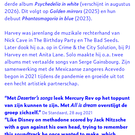
derde album
Psychedelia in white
(verschijnt in augustus
2026). Dit volgt op
Golden mirrors
(2025) en hun
debuut
Phantasmagoria in blue
(2023).
Harvey was jarenlang de muzikale rechterhand van
Nick Cave in The Birthday Party en The Bad Seeds.
Later dook hij o.a. op in Crime & the City Solution, bij PJ
Harvey en met Anita Lane. Solo maakte hij o.a. twee
albums met vertaalde songs van Serge Gainsbourg. Zijn
samenwerking met de Mexicaanse zangeres Acevedo
begon in 2021 tijdens de pandemie en groeide uit tot
een hecht artistiek partnerschap.
Inzoomen
“Met
Deserter’s songs
leek Mercury Rev op het toppunt
van zijn kunnen te zijn. Met
All is dream
overstijgt de
groep zichzelf.”
De Standaard, 28 aug 2021
“Like Disney on methadone scored by Jack Nitzsche
with a gun against his own head, trying to remember
this soundtrack he once wanted to make, which