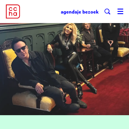
agenda
je bezoek
Menu