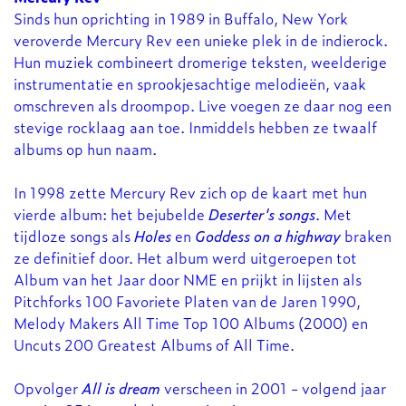
Sinds hun oprichting in 1989 in Buffalo, New York
veroverde Mercury Rev een unieke plek in de indierock.
Hun muziek combineert dromerige teksten, weelderige
instrumentatie en sprookjesachtige melodieën, vaak
omschreven als droompop. Live voegen ze daar nog een
stevige rocklaag aan toe. Inmiddels hebben ze twaalf
albums op hun naam.
In 1998 zette Mercury Rev zich op de kaart met hun
vierde album: het bejubelde
Deserter's songs
. Met
tijdloze songs als
Holes
en
Goddess on a highway
braken
ze definitief door. Het album werd uitgeroepen tot
Album van het Jaar door NME en prijkt in lijsten als
Pitchforks 100 Favoriete Platen van de Jaren 1990,
Melody Makers All Time Top 100 Albums (2000) en
Uncuts 200 Greatest Albums of All Time.
Opvolger
All is dream
verscheen in 2001 - volgend jaar