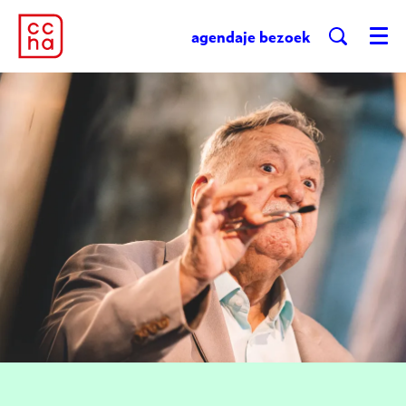
agenda
je bezoek
Menu