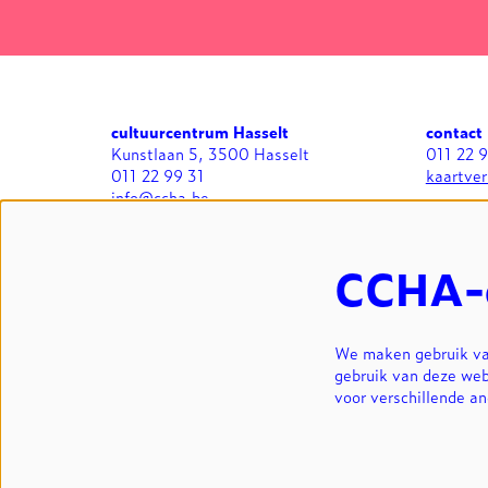
cultuurcentrum Hasselt
contact
Kunstlaan 5, 3500 Hasselt
011 22 
011 22 99 31
kaartve
info@ccha.be
BTW BE 0412.713.323
algemee
zaalverh
CCHA-
We maken gebruik van
gebruik van deze web
voor verschillende a