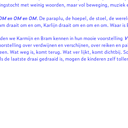
ingstocht met weinig woorden, maar vol beweging, muziek 
OM en OM en OM
. De paraplu, de hoepel, de stoel, de wereld 
ram draait om en om, Karlijn draait om en om en om. Waar is
rden we Karmijn en Bram kennen in hun mooie voorstelling
V
orstelling over verdwijnen en verschijnen, over reiken en p
en. Wat weg is, komt terug. Wat ver lijkt, komt dichtbij. Som
ls de laatste draai gedraaid is, mogen de kinderen zelf toll