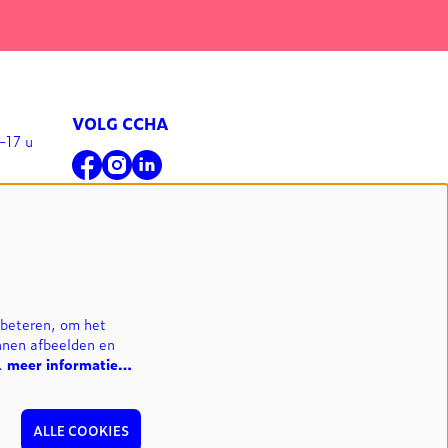
VOLG CCHA
-17 u
l
NIEUWSBRIEF
INSCHRIJVEN
rbeteren, om het
nnen afbeelden en
n.
meer informatie…
ALLE COOKIES