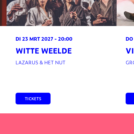
DI 23 MRT 2027
- 20:00
DO
WITTE WEELDE
V
LAZARUS & HET NUT
GR
TICKETS