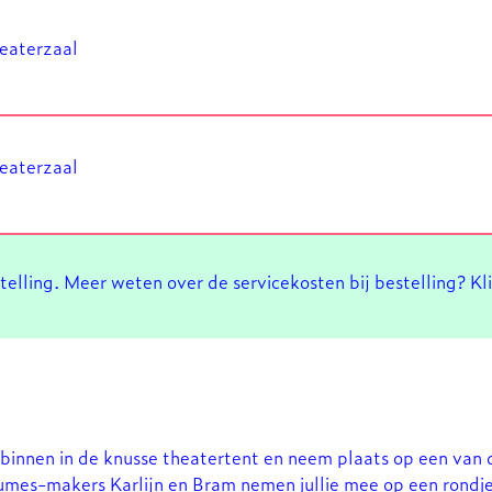
heaterzaal
heaterzaal
stelling. Meer weten over de servicekosten bij bestelling? Kl
 binnen in de knusse theatertent en neem plaats op een van 
mes-makers Karlijn en Bram nemen jullie mee op een rondje