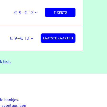
€ 9–€ 12
TICKETS
€ 9–€ 12
LAATSTE KAARTEN
ik
hier.
de bankjes.
 avontuur. Een