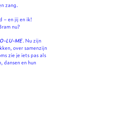
en zang.
– en jij en ik!
 Bram nu?
O-LU-ME
. Nu zijn
akken, over samenzijn
s zie je iets pas als
en, dansen en hun