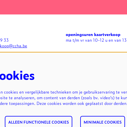
openingsuren kaartverkoop
99 33
ma t/m vr van 10-12 u en van 13
rkoop@ccha.be
openingsuren expo's
n
di t/m zo van 13-17 u en bij
avondvoorstellingen in grote zaa
uur
ookies
 cookies en vergelijkbare technieken om je gebruikservaring te ve
site te analyseren, om content van derden (zoals bv. video’s) te ku
ndere toepassingen. Deze cookies worden ook geplaatst door derde
ALLEEN FUNCTIONELE COOKIES
MINIMALE COOKIES