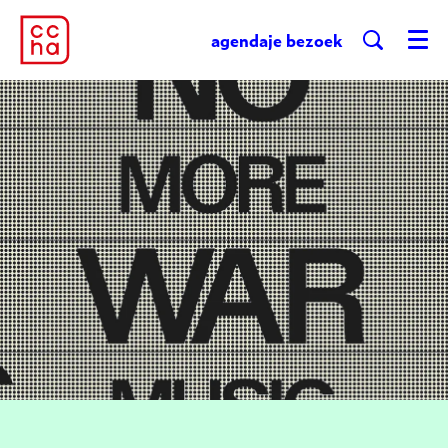
agenda
je bezoek
Menu