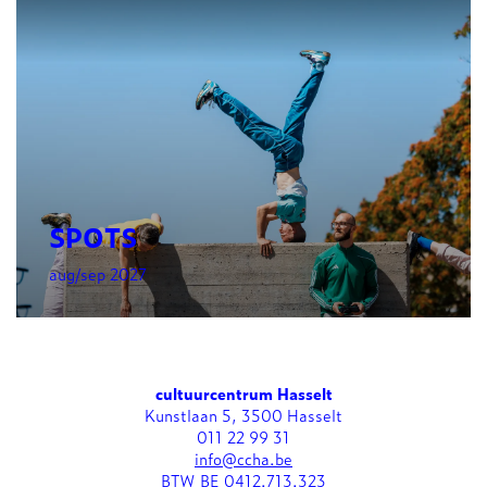
SPOTS
aug/sep 2027
cultuurcentrum Hasselt
Kunstlaan 5, 3500 Hasselt
011 22 99 31
info@ccha.be
BTW BE 0412.713.323