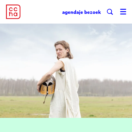
agenda
je bezoek
Menu